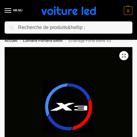
MENU
0
Recherche
⚡ 10% de réduction pour les nouveaux clients avec le code “NC10”
Accueil
Lumiere Portiere BMW
Eclairage Porte BMW X3
/
/