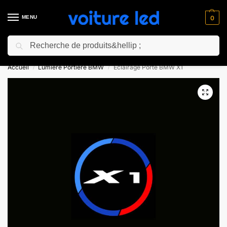
MENU
0
Recherche
⚡ 10% de réduction pour les nouveaux clients avec le code “NC10”
Accueil
Lumiere Portiere BMW
Eclairage Porte BMW X1
/
/