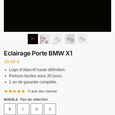
Eclairage Porte BMW X1
39,99
€
Logo d’objectif haute définition.
Retours faciles sous 30 jours.
1 an de garantie complète.
(
1
avis des clients)
Pas de sélection
MODÈLE
:
B
C
D
S