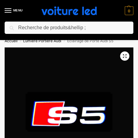
MENU
0
Recherche
⚡ 10% de réduction pour les nouveaux clients avec le code “NC10”
Accueil
Lumiere Portiere Audi
Éclairage de Porte Audi S5
/
/