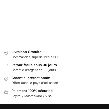
LED Porte Gobelet Audi avec 7 Changements
LED Logo Audi 
de Couleurs
49,99
€
19,99
€
25,00
€
Sél
Ajouter au panier
Livraison Gratuite
Commandes supérieures à 50€
Retour facile sous 30 jours
Garantie d'argent de 30 jours
Garantie internationale
Offert dans le pays d'utilisation
Paiement 100% sécurisé
PayPal / MasterCard / Visa