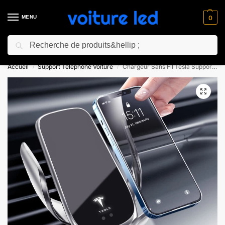
MENU
0
Recherche
⚡ 10% de réduction pour les nouveaux clients avec le code “NC10”
Accueil
Support Téléphone Voiture
Chargeur Sans Fil Tesla Support Téléphone Voiture
/
/