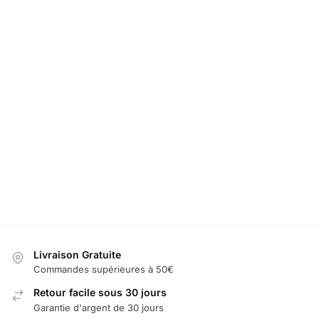
Lumiere
LED
Portiere
LED Porte
LED Support
Désodorisant
Tesla
Gobelet Tesl
Téléphone
Tesla
Model X
avec 7
Tesla
Changement
60,00
€
de Couleurs
49,99
€
60,00
€
39,99
€
49,99
€
19,99
25,00
€
Sélectionner
Ajouter
Ajouter au
les options
au
panier
Ajouter au
panier
panier
Livraison Gratuite
Commandes supérieures à 50€
Retour facile sous 30 jours
Garantie d'argent de 30 jours