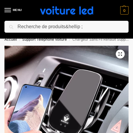
MENU
0
Recherche
⚡ 10% de réduction pour les nouveaux clients avec le code “NC10”
Accueil
Support Téléphone Voiture
Chargeur Sans Fil Renault Support Téléphone Voiture
/
/