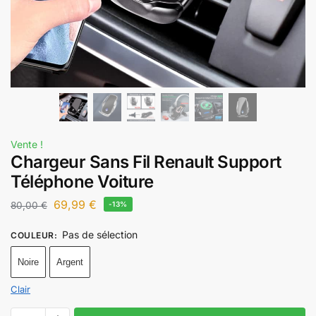
Vente !
Chargeur Sans Fil Renault Support
Téléphone Voiture
69,99
€
80,00
€
-13%
Pas de sélection
COULEUR
:
Noire
Argent
Clair