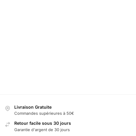
Embleme
Renault
Projecteur
LED Logo P
Calandre
Portiere
Portiere de
Lumiere
19,99
€
Voiture Renault
Voiture Ren
Portiere Logo
Renault
Ajouter
39,99
€
39,99
€
39,99
€
au
panier
Sélectionner
Sélectionn
Sélectionner
les options
les optio
les options
Livraison Gratuite
Commandes supérieures à 50€
Retour facile sous 30 jours
Garantie d'argent de 30 jours