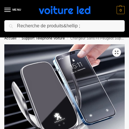
MENU
0
Recherche
⚡ 10% de réduction pour les nouveaux clients avec le code “NC10”
Accueil
Support Téléphone Voiture
Chargeur Sans Fil Peugeot Support Téléphone Voiture
/
/