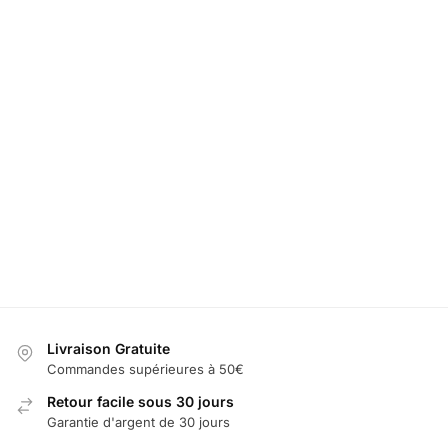
Embleme
Peugeot
LED Support
Projecteur LED
Lumiere
Calandre
Téléphone
Logo Peugeot
Portiere
19,99
€
Peugeot
3008
peugeot 3
49,99
€
39,99
€
39,99
€
60,00
€
Ajouter
au
Sélectionner
Sélectionner
Sélectionn
panier
les options
les options
les optio
Livraison Gratuite
Commandes supérieures à 50€
Retour facile sous 30 jours
Garantie d'argent de 30 jours