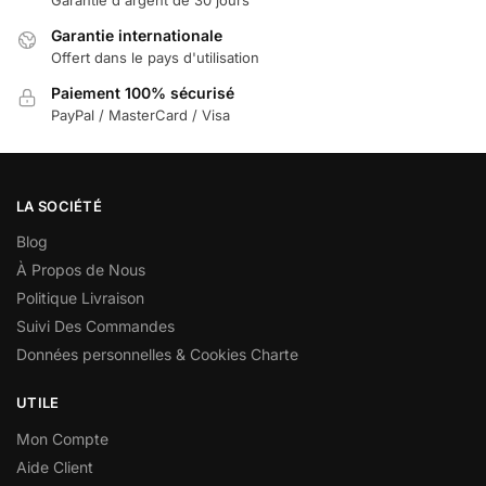
Garantie internationale
Offert dans le pays d'utilisation
Paiement 100% sécurisé
PayPal / MasterCard / Visa
LA SOCIÉTÉ
Blog
À Propos de Nous
Politique Livraison
Suivi Des Commandes
Données personnelles & Cookies Charte
UTILE
Mon Compte
Aide Client