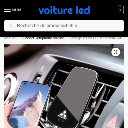
MENU
0
Recherche
⚡ 10% de réduction pour les nouveaux clients avec le code “NC10”
Accueil
Support Téléphone Voiture
Chargeur Sans Fil Mitsubishi Support Téléphone Voiture
/
/