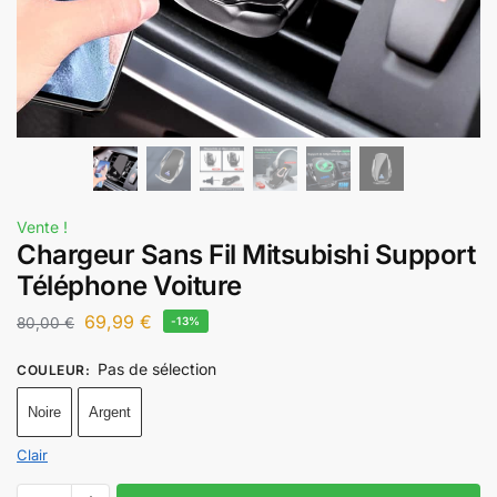
Vente !
Chargeur Sans Fil Mitsubishi Support
Téléphone Voiture
69,99
€
80,00
€
-13%
Pas de sélection
COULEUR
:
Noire
Argent
Clair