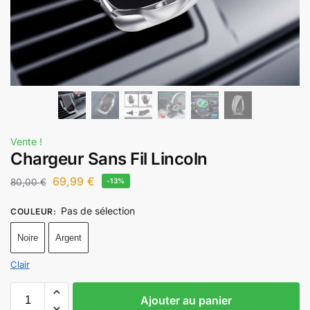
Vente !
Chargeur Sans Fil Lincoln
69,99
€
80,00
€
-13%
Pas de sélection
COULEUR
:
Noire
Argent
Clair
Ajouter au panier