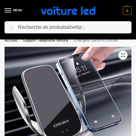
MENU
0
Recherche
⚡ 10% de réduction pour les nouveaux clients avec le code “NC10”
Accueil
Support Téléphone Voiture
Chargeur Sans Fil Lincoln
/
/