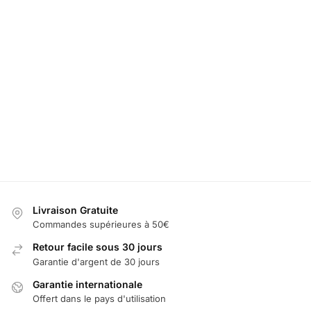
LED
LED Port
4
LED Support
Désodorisant
Gobelet
Pièces Cache
Téléphone
Lincoln
Lincoln 
Moyeu Lincoln
Lincoln
Change
Lumineux
60,00
€
de Coule
49,99
€
60,00
€
49,99
€
99,99
€
1
25,00
€
Sélectionner
Ajouter au
Sélectionner
les options
panier
Ajoute
les options
pani
Livraison Gratuite
Commandes supérieures à 50€
Retour facile sous 30 jours
Garantie d'argent de 30 jours
Garantie internationale
Offert dans le pays d'utilisation