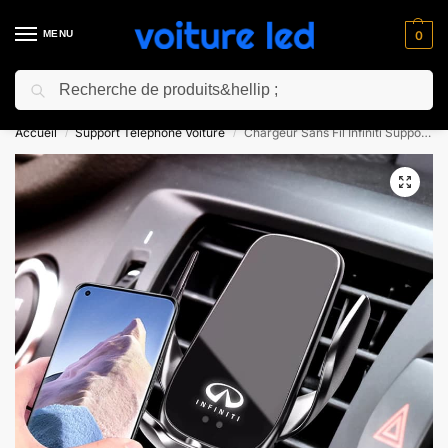
MENU
0
Recherche
⚡ 10% de réduction pour les nouveaux clients avec le code “NC10”
Accueil
Support Téléphone Voiture
Chargeur Sans Fil Infiniti Support Téléphone Voiture
/
/