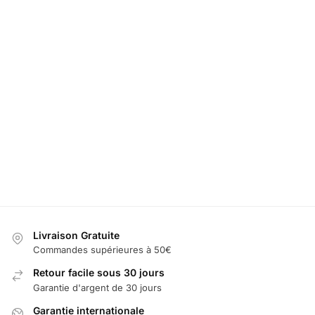
Eclairage
LED Porte
Projectur Porte
Lumier
Infiniti Porte
Voiture Infiniti
Infiniti
Portier
39,99
€
39,99
€
39,99
€
39,99
€
Sélectionner
Sélectionner
Sélectionner
Sélec
les options
les options
les options
les 
Livraison Gratuite
Commandes supérieures à 50€
Retour facile sous 30 jours
Garantie d'argent de 30 jours
Garantie internationale