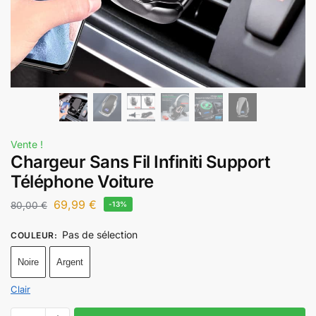
Vente !
Chargeur Sans Fil Infiniti Support
Téléphone Voiture
69,99
€
80,00
€
-13%
Pas de sélection
COULEUR
:
Noire
Argent
Clair