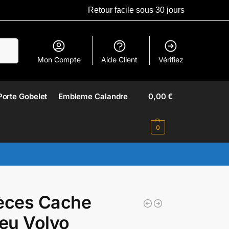
Retour facile sous 30 jours
erche
Mon Compte
Aide Client
Vérifiez
Porte Gobelet
Embleme Calandre​
0,00
€
0
èces Cache
eu Volvo