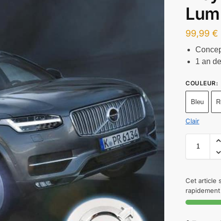
Lum
99,99
€
Concep
1 an de
COULEUR
:
Bleu
R
Clair
Cet article
rapidement 