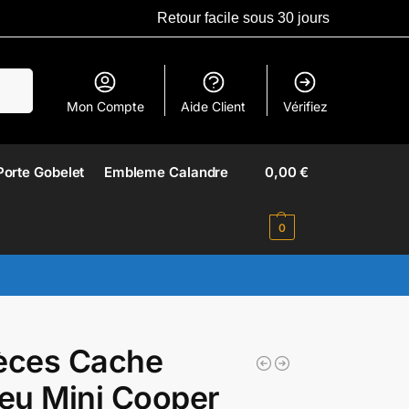
Retour facile sous 30 jours
erche
Mon Compte
Aide Client
Vérifiez
Porte Gobelet
Embleme Calandre​
0,00
€
0
èces Cache
eu Mini Cooper