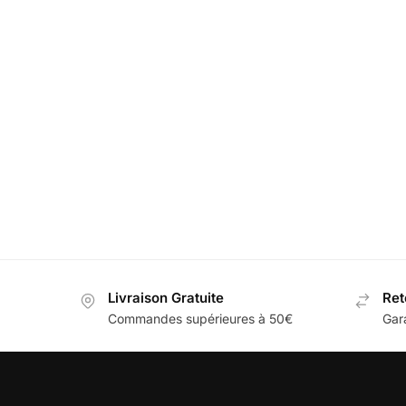
Lumiere Portiere Projecteur Mini
LED Supp
Cooper
4
60,00
€
39,99
€
Livraison Gratuite
Ret
Commandes supérieures à 50€
Gar