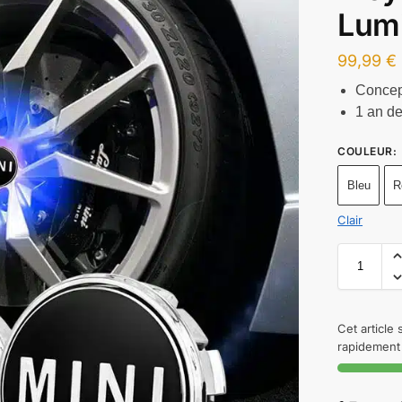
Lum
99,99
€
Concep
1 an de
COULEUR
:
Bleu
R
Clair
Cet article
rapidement 