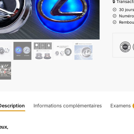
🔒 Transac
30 jours
Numéro d
Rembours
Description
Informations complémentaires
Examens
eux,