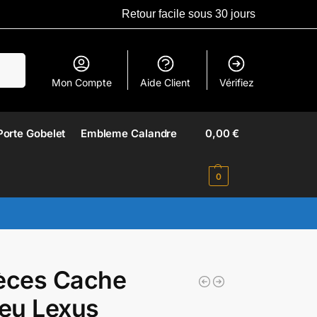
Retour facile sous 30 jours
erche
Mon Compte
Aide Client
Vérifiez
Porte Gobelet
Embleme Calandre​
0,00
€
0
èces Cache
eu Lexus