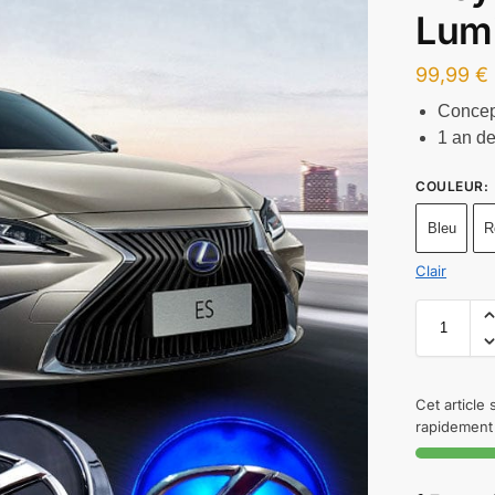
Lum
99,99
€
Concep
1 an de
COULEUR
:
Bleu
R
Clair
Cet article
rapidement 