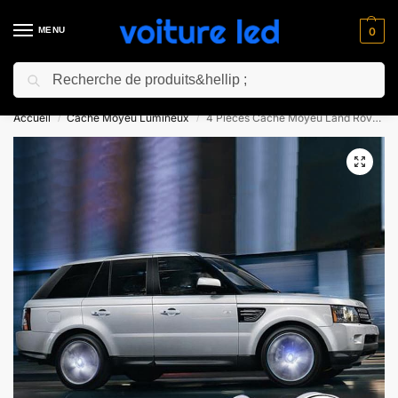
MENU
0
Recherche
⚡ 10% de réduction pour les nouveaux clients avec le code “NC10”
Accueil
Cache Moyeu Lumineux
4 Pièces Cache Moyeu Land Rover Lumineux
/
/